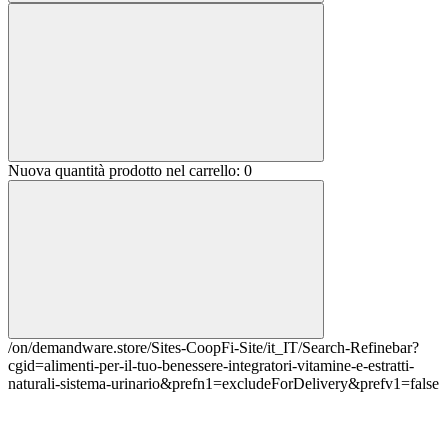
Nuova quantità prodotto nel carrello:
0
/on/demandware.store/Sites-CoopFi-Site/it_IT/Search-Refinebar?
cgid=alimenti-per-il-tuo-benessere-integratori-vitamine-e-estratti-
naturali-sistema-urinario&prefn1=excludeForDelivery&prefv1=false