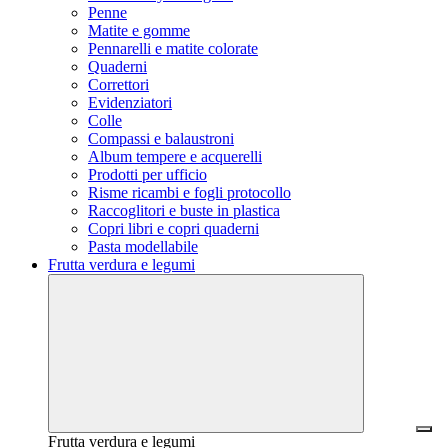
Penne
Matite e gomme
Pennarelli e matite colorate
Quaderni
Correttori
Evidenziatori
Colle
Compassi e balaustroni
Album tempere e acquerelli
Prodotti per ufficio
Risme ricambi e fogli protocollo
Raccoglitori e buste in plastica
Copri libri e copri quaderni
Pasta modellabile
Frutta verdura e legumi
Frutta verdura e legumi