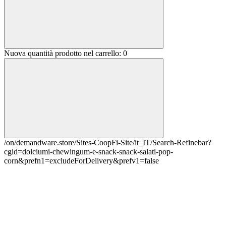
Nuova quantità prodotto nel carrello:
0
/on/demandware.store/Sites-CoopFi-Site/it_IT/Search-Refinebar?
cgid=dolciumi-chewingum-e-snack-snack-salati-pop-
corn&prefn1=excludeForDelivery&prefv1=false