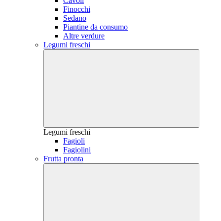
Cavoli
Finocchi
Sedano
Piantine da consumo
Altre verdure
Legumi freschi
Legumi freschi
Fagioli
Fagiolini
Frutta pronta