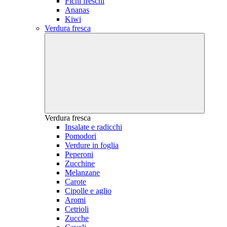
Fichi freschi
Ananas
Kiwi
Verdura fresca
Verdura fresca
Insalate e radicchi
Pomodori
Verdure in foglia
Peperoni
Zucchine
Melanzane
Carote
Cipolle e aglio
Aromi
Cetrioli
Zucche