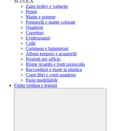
SCUOLA
Zaini trolley e valigette
Penne
Matite e gomme
Pennarelli e matite colorate
Quaderni
Correttori
Evidenziatori
Colle
Compassi e balaustroni
Album tempere e acquerelli
Prodotti per ufficio
Risme ricambi e fogli protocollo
Raccoglitori e buste in plastica
Copri libri e copri quaderni
Pasta modellabile
Frutta verdura e legumi