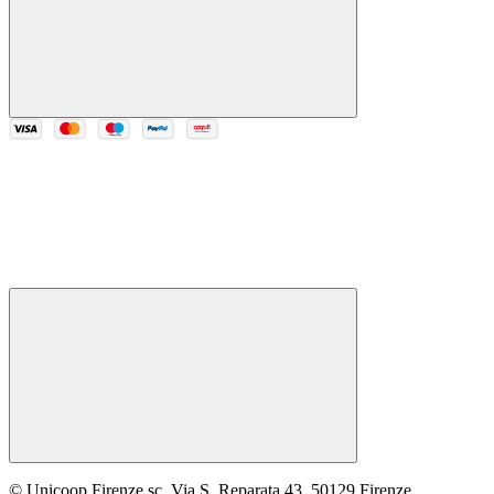
© Unicoop Firenze sc, Via S. Reparata 43, 50129 Firenze,