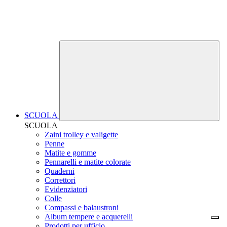
SCUOLA
SCUOLA
Zaini trolley e valigette
Penne
Matite e gomme
Pennarelli e matite colorate
Quaderni
Correttori
Evidenziatori
Colle
Compassi e balaustroni
Album tempere e acquerelli
Prodotti per ufficio