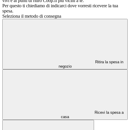
vivi e ai punti di ritiro Coop.fi più vicini a te.
Per questo ti chiediamo di indicarci dove vorresti ricevere la tua
spesa.
Seleziona il metodo di consegna
Ritira la spesa in
negozio
Ricevi la spesa a
casa