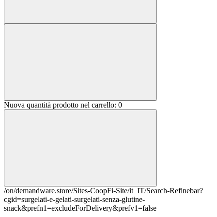
Nuova quantità prodotto nel carrello:
0
/on/demandware.store/Sites-CoopFi-Site/it_IT/Search-Refinebar?
cgid=surgelati-e-gelati-surgelati-senza-glutine-
snack&prefn1=excludeForDelivery&prefv1=false