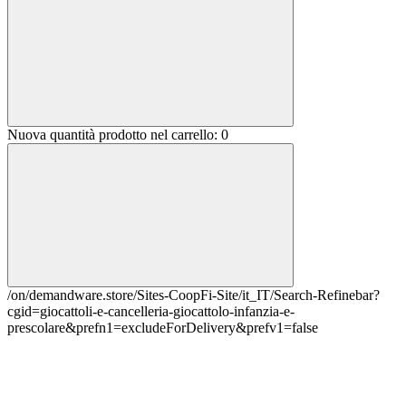
Nuova quantità prodotto nel carrello:
0
/on/demandware.store/Sites-CoopFi-Site/it_IT/Search-Refinebar?
cgid=giocattoli-e-cancelleria-giocattolo-infanzia-e-
prescolare&prefn1=excludeForDelivery&prefv1=false