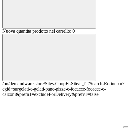
Nuova quantità prodotto nel carrello:
0
/on/demandware.store/Sites-CoopFi-Site/it_IT/Search-Refinebar?
cgid=surgelati-e-gelati-pane-pizze-e-focacce-focacce-e-
calzoni&prefn1=excludeForDelivery&prefv1=false