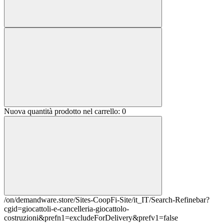
Nuova quantità prodotto nel carrello:
0
/on/demandware.store/Sites-CoopFi-Site/it_IT/Search-Refinebar?
cgid=giocattoli-e-cancelleria-giocattolo-
costruzioni&prefn1=excludeForDelivery&prefv1=false