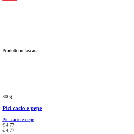
Prodotto in toscana
300g
Pici cacio e pepe
Pici cacio e pepe
€ 4,77
€ 4,77