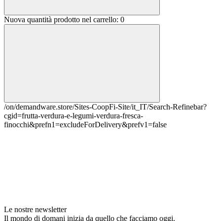
Nuova quantità prodotto nel carrello:
0
/on/demandware.store/Sites-CoopFi-Site/it_IT/Search-Refinebar?
cgid=frutta-verdura-e-legumi-verdura-fresca-
finocchi&prefn1=excludeForDelivery&prefv1=false
Le nostre newsletter
Il mondo di domani inizia da quello che facciamo oggi.