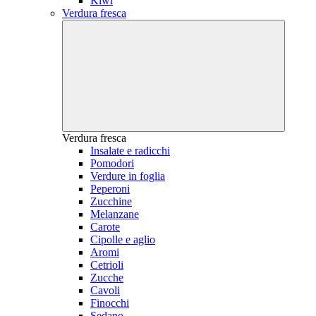
Kiwi
Verdura fresca
Verdura fresca
Insalate e radicchi
Pomodori
Verdure in foglia
Peperoni
Zucchine
Melanzane
Carote
Cipolle e aglio
Aromi
Cetrioli
Zucche
Cavoli
Finocchi
Sedano