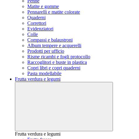
Penne
Matite e gomme
Pennarelli e matite colorate
Quaderni
Correttori
Evidenziatori
Colle
Compassi e balaustroni
Album tempere e acquerelli
Prodotti per ufficio
Risme ricambi e fogli protocollo
Raccoglitori e buste in plastica
Copri libri e copri quaderni
Pasta modellabile
Frutta verdura e legumi
Frutta verdura e legumi