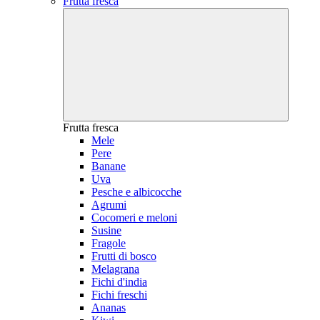
Frutta fresca
Frutta fresca
Mele
Pere
Banane
Uva
Pesche e albicocche
Agrumi
Cocomeri e meloni
Susine
Fragole
Frutti di bosco
Melagrana
Fichi d'india
Fichi freschi
Ananas