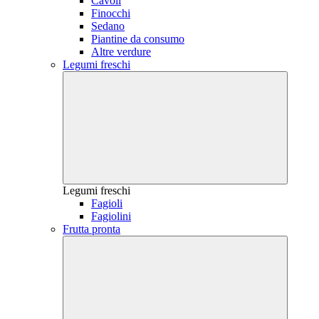
Cavoli
Finocchi
Sedano
Piantine da consumo
Altre verdure
Legumi freschi
Legumi freschi
Fagioli
Fagiolini
Frutta pronta