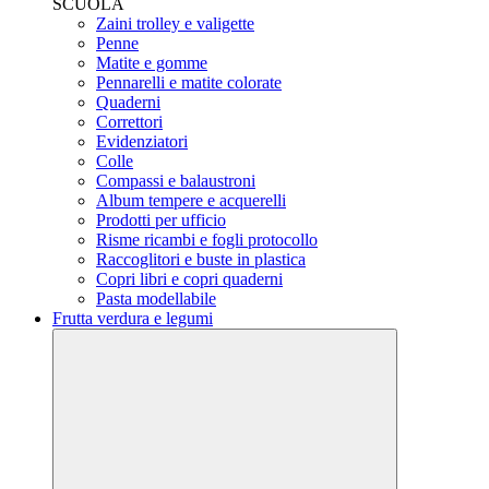
SCUOLA
Zaini trolley e valigette
Penne
Matite e gomme
Pennarelli e matite colorate
Quaderni
Correttori
Evidenziatori
Colle
Compassi e balaustroni
Album tempere e acquerelli
Prodotti per ufficio
Risme ricambi e fogli protocollo
Raccoglitori e buste in plastica
Copri libri e copri quaderni
Pasta modellabile
Frutta verdura e legumi