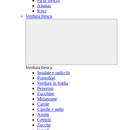
Fichi freschi
Ananas
Kiwi
Verdura fresca
Verdura fresca
Insalate e radicchi
Pomodori
Verdure in foglia
Peperoni
Zucchine
Melanzane
Carote
Cipolle e aglio
Aromi
Cetrioli
Zucche