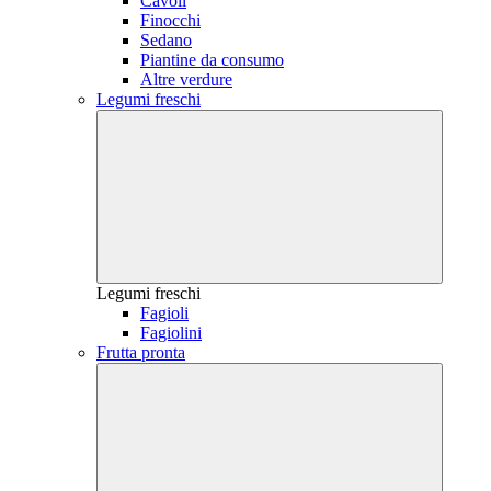
Cavoli
Finocchi
Sedano
Piantine da consumo
Altre verdure
Legumi freschi
Legumi freschi
Fagioli
Fagiolini
Frutta pronta