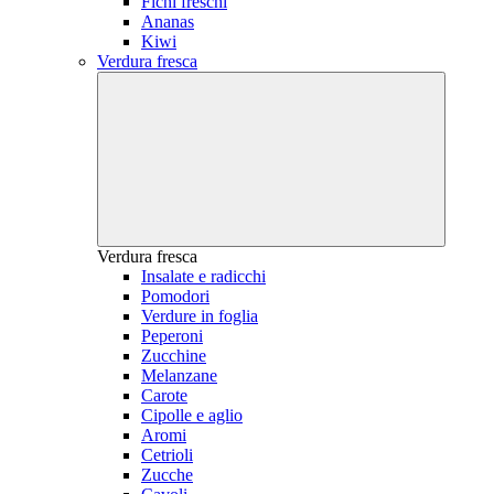
Fichi freschi
Ananas
Kiwi
Verdura fresca
Verdura fresca
Insalate e radicchi
Pomodori
Verdure in foglia
Peperoni
Zucchine
Melanzane
Carote
Cipolle e aglio
Aromi
Cetrioli
Zucche