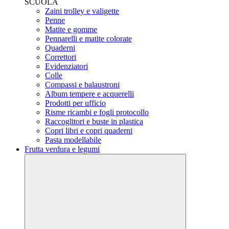
SCUOLA
Zaini trolley e valigette
Penne
Matite e gomme
Pennarelli e matite colorate
Quaderni
Correttori
Evidenziatori
Colle
Compassi e balaustroni
Album tempere e acquerelli
Prodotti per ufficio
Risme ricambi e fogli protocollo
Raccoglitori e buste in plastica
Copri libri e copri quaderni
Pasta modellabile
Frutta verdura e legumi