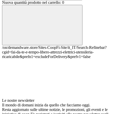
Nuova quantità prodotto nel carrello:
0
/on/demandware.store/Sites-CoopFi-Site/it_IT/Search-Refinebar?
cgid=fai-da-te-e-tempo-libero-attrezzi-elettrici-utensileria-
ricaricabile&prefn1=excludeForDelivery&prefv1=false
Le nostre newsletter
Il mondo di domani inizia da quello che facciamo oggi.
Resta aggiornato sulle ultime notizie, le promozioni, gli eventi e le