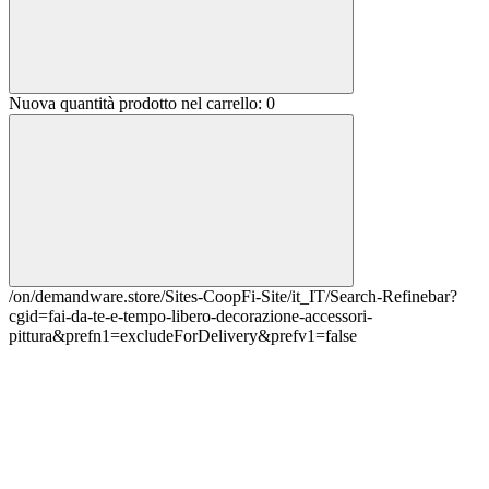
Nuova quantità prodotto nel carrello:
0
/on/demandware.store/Sites-CoopFi-Site/it_IT/Search-Refinebar?
cgid=fai-da-te-e-tempo-libero-decorazione-accessori-
pittura&prefn1=excludeForDelivery&prefv1=false