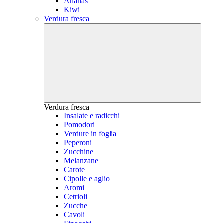
Ananas
Kiwi
Verdura fresca
Verdura fresca
Insalate e radicchi
Pomodori
Verdure in foglia
Peperoni
Zucchine
Melanzane
Carote
Cipolle e aglio
Aromi
Cetrioli
Zucche
Cavoli