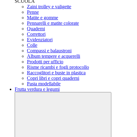
SCUOLA
Zaini trolley e valigette
Penne
Matite e gomme
Pennarelli e matite colorate
Quaderni
Correttori
Evidenziatori
Colle
Compassi e balaustroni
Album tempere e acquerelli
Prodotti per ufficio
Risme ricambi e fogli protocollo
Raccoglitori e buste in plastica
Copri libri e copri quaderni
Pasta modellabile
Frutta verdura e legumi