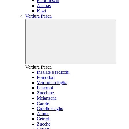
Fichi freschi
Ananas
Kiwi
Verdura fresca
Verdura fresca
Insalate e radicchi
Pomodori
Verdure in foglia
Peperoni
Zucchine
Melanzane
Carote
Cipolle e aglio
Aromi
Cetrioli
Zucche