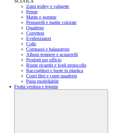
SCUOLA
Zaini trolley e valigette
Penne
Matite e gomme
Pennarelli e matite colorate
Quaderni
Correttori
Evidenziatori
Colle
Compassi e balaustroni
Album tempere e acquerelli
Prodotti per ufficio
Risme ricambi e fogli protocollo
Raccoglitori e buste in plastica
Copri libri e copri quaderni
Pasta modellabile
Frutta verdura e legumi