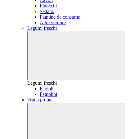
Cavoli
Finocchi
Sedano
Piantine da consumo
Altre verdure
Legumi freschi
Legumi freschi
Fagioli
Fagiolini
Frutta pronta