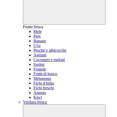
Frutta fresca
Mele
Pere
Banane
Uva
Pesche e albicocche
Agrumi
Cocomeri e meloni
Susine
Fragole
Frutti di bosco
Melagrana
Fichi d'india
Fichi freschi
Ananas
Kiwi
Verdura fresca