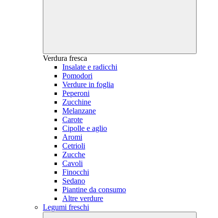
Verdura fresca
Insalate e radicchi
Pomodori
Verdure in foglia
Peperoni
Zucchine
Melanzane
Carote
Cipolle e aglio
Aromi
Cetrioli
Zucche
Cavoli
Finocchi
Sedano
Piantine da consumo
Altre verdure
Legumi freschi