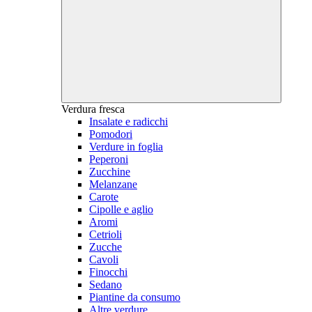
Verdura fresca
Insalate e radicchi
Pomodori
Verdure in foglia
Peperoni
Zucchine
Melanzane
Carote
Cipolle e aglio
Aromi
Cetrioli
Zucche
Cavoli
Finocchi
Sedano
Piantine da consumo
Altre verdure