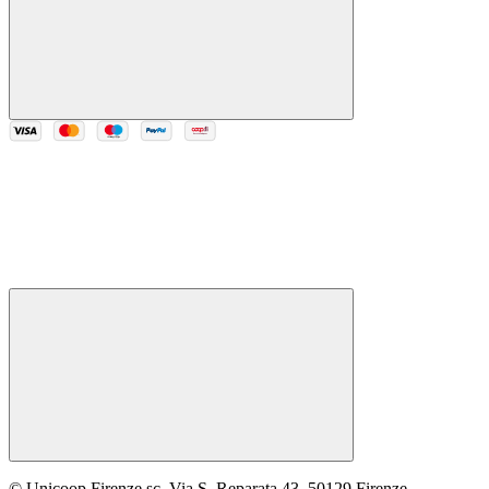
© Unicoop Firenze sc, Via S. Reparata 43, 50129 Firenze,