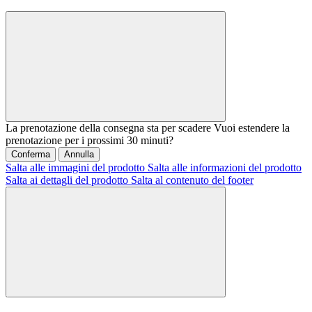
La prenotazione della consegna sta per scadere
Vuoi estendere la
prenotazione per i prossimi 30 minuti?
Conferma
Annulla
Salta alle immagini del prodotto
Salta alle informazioni del prodotto
Salta ai dettagli del prodotto
Salta al contenuto del footer