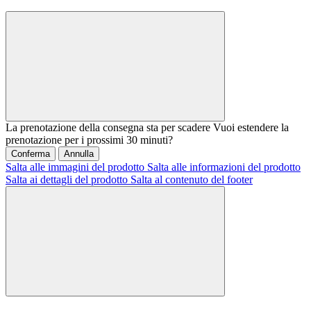
La prenotazione della consegna sta per scadere
Vuoi estendere la
prenotazione per i prossimi 30 minuti?
Conferma
Annulla
Salta alle immagini del prodotto
Salta alle informazioni del prodotto
Salta ai dettagli del prodotto
Salta al contenuto del footer