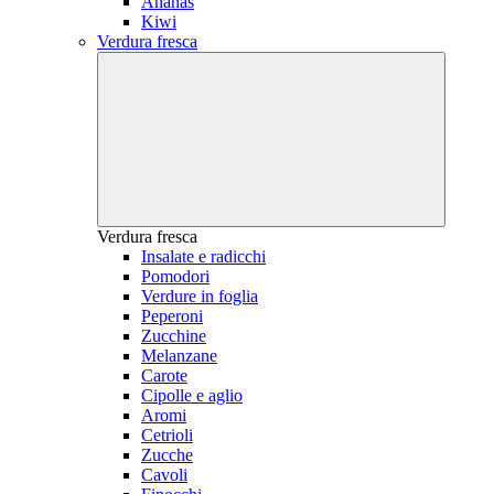
Ananas
Kiwi
Verdura fresca
Verdura fresca
Insalate e radicchi
Pomodori
Verdure in foglia
Peperoni
Zucchine
Melanzane
Carote
Cipolle e aglio
Aromi
Cetrioli
Zucche
Cavoli