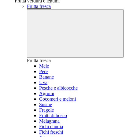
Frutta verdura e legumi
Frutta fresca
Frutta fresca
Mele
Pere
Banane
Uva
Pesche e albicocche
Agrumi
Cocomeri e meloni
Susine
Fragole
Frutti di bosco
Melagrana
Fichi d'india
Fichi freschi