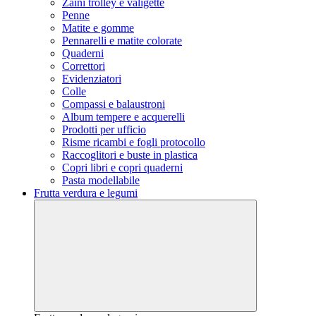
Zaini trolley e valigette
Penne
Matite e gomme
Pennarelli e matite colorate
Quaderni
Correttori
Evidenziatori
Colle
Compassi e balaustroni
Album tempere e acquerelli
Prodotti per ufficio
Risme ricambi e fogli protocollo
Raccoglitori e buste in plastica
Copri libri e copri quaderni
Pasta modellabile
Frutta verdura e legumi