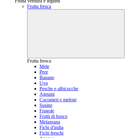
Frutta verdura e legumi
Frutta fresca
Frutta fresca
Mele
Pere
Banane
Uva
Pesche e albicocche
Agrumi
Cocomeri e meloni
Susine
Fragole
Frutti di bosco
Melagrana
Fichi d'india
Fichi freschi