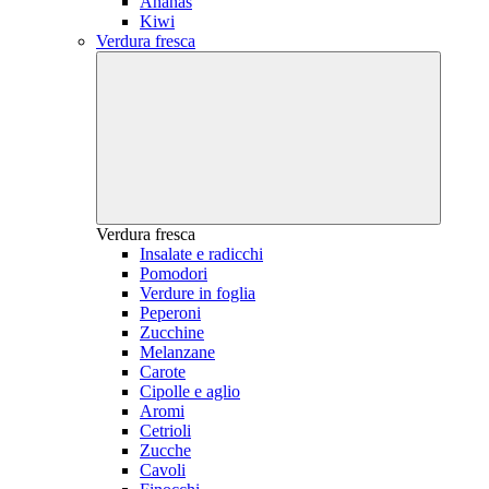
Ananas
Kiwi
Verdura fresca
Verdura fresca
Insalate e radicchi
Pomodori
Verdure in foglia
Peperoni
Zucchine
Melanzane
Carote
Cipolle e aglio
Aromi
Cetrioli
Zucche
Cavoli