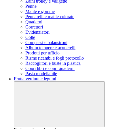
Zaini trolley e valigette
Penne
Matite e gomme
Pennarelli e matite colorate
Quaderni
Correttori
Evidenziatori
Colle
Compassi e balaustroni
Album tempere e acquerelli
Prodotti per ufficio
Risme ricambi e fogli protocollo
Raccoglitori e buste in plastica
Copri libri e copri quaderni
Pasta modellabile
Frutta verdura e legumi