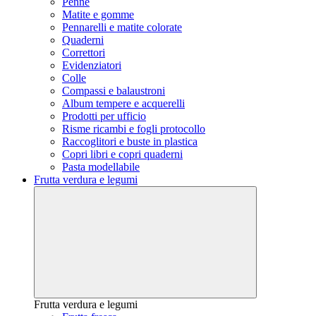
Penne
Matite e gomme
Pennarelli e matite colorate
Quaderni
Correttori
Evidenziatori
Colle
Compassi e balaustroni
Album tempere e acquerelli
Prodotti per ufficio
Risme ricambi e fogli protocollo
Raccoglitori e buste in plastica
Copri libri e copri quaderni
Pasta modellabile
Frutta verdura e legumi
Frutta verdura e legumi