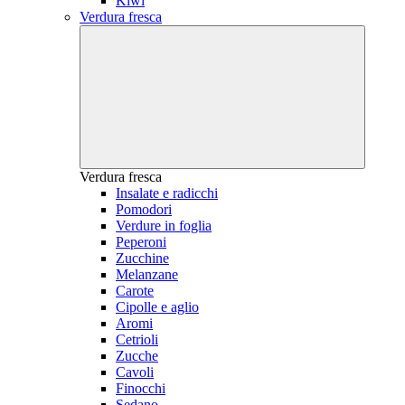
Kiwi
Verdura fresca
Verdura fresca
Insalate e radicchi
Pomodori
Verdure in foglia
Peperoni
Zucchine
Melanzane
Carote
Cipolle e aglio
Aromi
Cetrioli
Zucche
Cavoli
Finocchi
Sedano