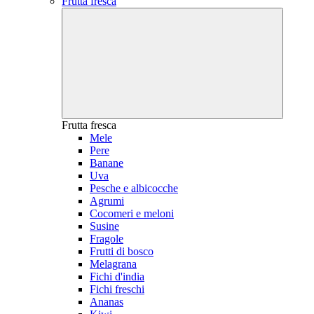
Frutta fresca
Frutta fresca
Mele
Pere
Banane
Uva
Pesche e albicocche
Agrumi
Cocomeri e meloni
Susine
Fragole
Frutti di bosco
Melagrana
Fichi d'india
Fichi freschi
Ananas