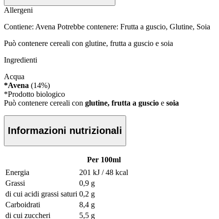
Allergeni
Contiene: Avena Potrebbe contenere: Frutta a guscio, Glutine, Soia
Può contenere cereali con glutine, frutta a guscio e soia
Ingredienti
Acqua
*Avena
(14%)
*Prodotto biologico
Può contenere cereali con
glutine, frutta a guscio
e
soia
Informazioni nutrizionali
Per 100ml
Energia
201 kJ / 48 kcal
Grassi
0,9 g
di cui acidi grassi saturi
0,2 g
Carboidrati
8,4 g
di cui zuccheri
5,5 g