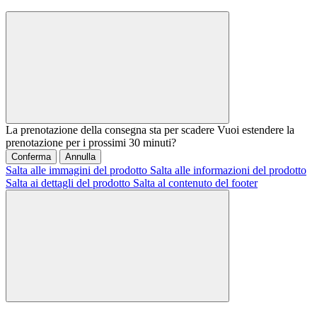
La prenotazione della consegna sta per scadere
Vuoi estendere la
prenotazione per i prossimi 30 minuti?
Conferma
Annulla
Salta alle immagini del prodotto
Salta alle informazioni del prodotto
Salta ai dettagli del prodotto
Salta al contenuto del footer