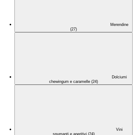
Merendine
(27)
Dolciumi
chewingum e caramelle (24)
Vini
spumanti e aperitivi (24)