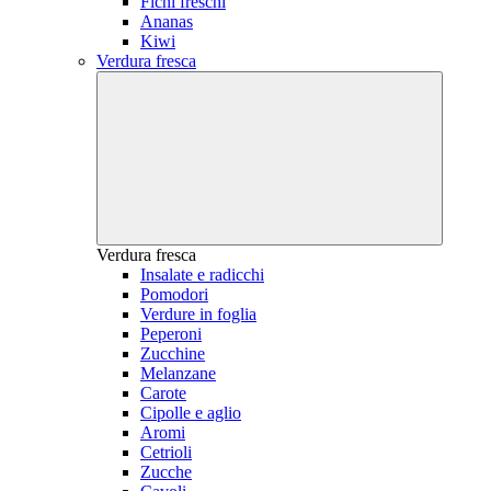
Fichi freschi
Ananas
Kiwi
Verdura fresca
Verdura fresca
Insalate e radicchi
Pomodori
Verdure in foglia
Peperoni
Zucchine
Melanzane
Carote
Cipolle e aglio
Aromi
Cetrioli
Zucche