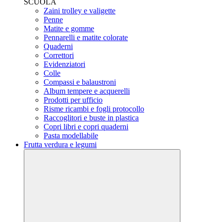
SCUOLA
Zaini trolley e valigette
Penne
Matite e gomme
Pennarelli e matite colorate
Quaderni
Correttori
Evidenziatori
Colle
Compassi e balaustroni
Album tempere e acquerelli
Prodotti per ufficio
Risme ricambi e fogli protocollo
Raccoglitori e buste in plastica
Copri libri e copri quaderni
Pasta modellabile
Frutta verdura e legumi