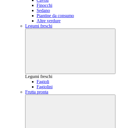
Cavoli
Finocchi
Sedano
Piantine da consumo
Altre verdure
Legumi freschi
Legumi freschi
Fagioli
Fagiolini
Frutta pronta