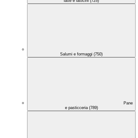
latte e latticini (725)
Salumi e formaggi (750)
Pane
e pasticceria (789)