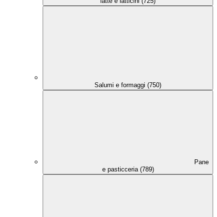
latte e latticini (725)
Salumi e formaggi (750)
Pane
e pasticceria (789)