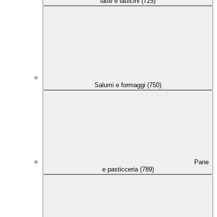
latte e latticini (725)
Salumi e formaggi (750)
Pane
e pasticceria (789)