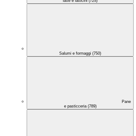
latte e latticini (725)
Salumi e formaggi (750)
Pane
e pasticceria (789)